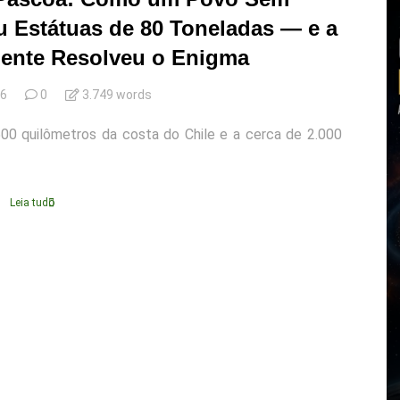
 Estátuas de 80 Toneladas — e a
mente Resolveu o Enigma
26
0
3.749 words
00 quilômetros da costa do Chile e a cerca de 2.000
Leia tudo