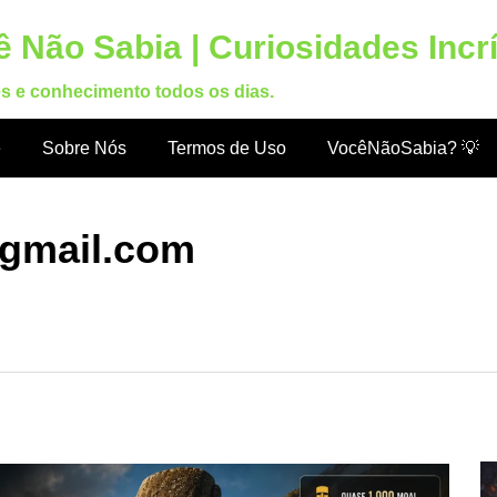
 Não Sabia | Curiosidades Incr
es e conhecimento todos os dias.
e
Sobre Nós
Termos de Uso
VocêNãoSabia? 💡
gmail.com