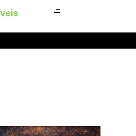
íveis