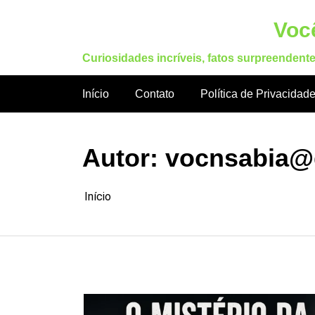
Pular
para
Você
o
Curiosidades incríveis, fatos surpreendent
conteúdo
Início
Contato
Política de Privacidad
Autor:
vocnsabia@
Início