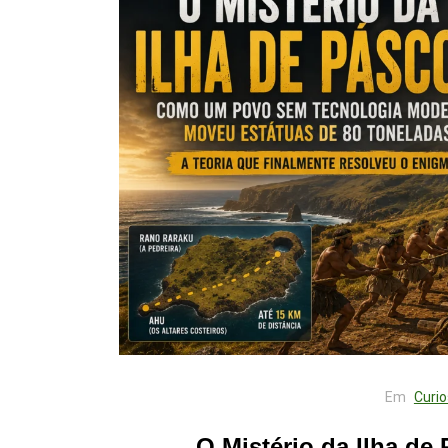
Em
Curi
O Mistério da Ilha d