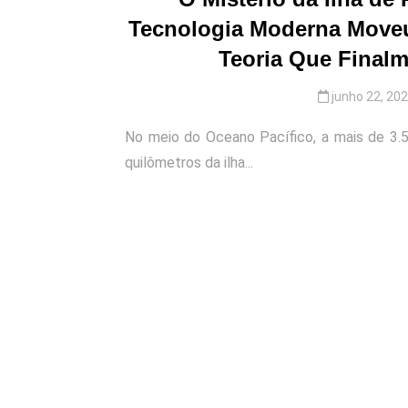
Tecnologia Moderna Moveu
Teoria Que Final
junho 22, 20
No meio do Oceano Pacífico, a mais de 3.5
quilômetros da ilha...