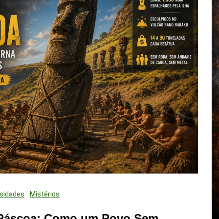
osidades
Mistérios
e Páscoa: Como um Povo Sem