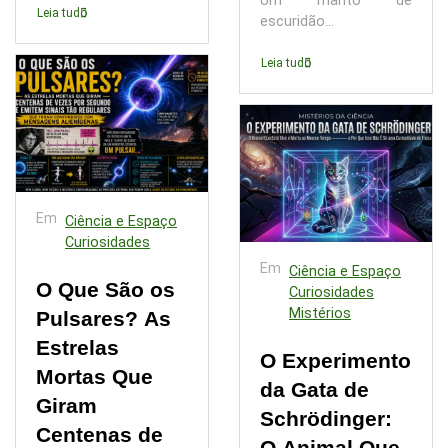
Um manto de
Leia tudo
escuridão...
Leia tudo
Em
Ciência e Espaço
Curiosidades
Em
Ciência e Espaço
O Que São os
Curiosidades
Mistérios
Pulsares? As
Estrelas
O Experimento
Mortas Que
da Gata de
Giram
Schrödinger:
Centenas de
O Animal Que