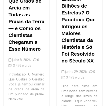
Que Grãos de
Bilhões de
Areia em
Estrelas? O
Todas as
Paradoxo Que
Praias da Terra
Intrigou os
— e Como os
Maiores
Cientistas
Cientistas da
Chegaram a
História e Só
Esse Número
Foi Resolvido
julho 8, 2026
0
no Século XX
3.476 words
junho 29, 2026
0
Introdução: O Número
3.478 words
Que Quebra o Cérebro
Você já tentou contar
Olhe para cima em
os grãos de areia de
uma noite sem nuvens
um punhado de praia?
e longe das luzes da
Nem vale...
cidade. O que você vê?