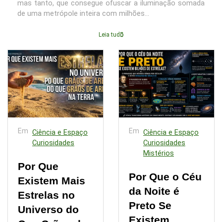
mas tanto, que consegue ofuscar a iluminação somada
de uma metrópole inteira com milhões...
Leia tudo
Em
Em
Ciência e Espaço
Ciência e Espaço
Curiosidades
Curiosidades
Mistérios
Por Que
Por Que o Céu
Existem Mais
da Noite é
Estrelas no
Preto Se
Universo do
Existem