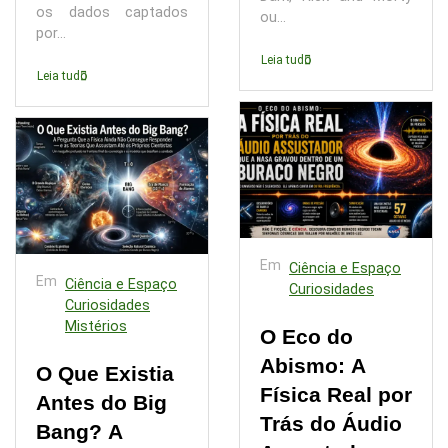
os dados captados
ou...
por...
Leia tudo
Leia tudo
Em
Ciência e Espaço
Em
Ciência e Espaço
Curiosidades
Curiosidades
Mistérios
O Eco do
Abismo: A
O Que Existia
Física Real por
Antes do Big
Trás do Áudio
Bang? A