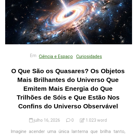
Em
Ciência e Espaço
Curiosidades
O Que São os Quasares? Os Objetos
Mais Brilhantes do Universo Que
Emitem Mais Energia do Que
Trilhões de Sóis e Que Estão Nos
Confins do Universo Observável
julho 16, 2026
0
1.023 word
Imagine acender uma única lanterna que brilha tanto,