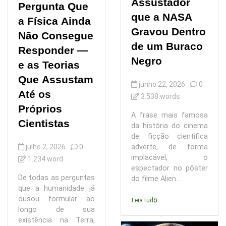
Assustador
Pergunta Que
que a NASA
a Física Ainda
Gravou Dentro
Não Consegue
de um Buraco
Responder —
Negro
e as Teorias
Que Assustam
junho 22, 2026
0
Até os
3.538 words
Próprios
A frase mais famosa
Cientistas
da história do cinema
de ficção científica
julho 2, 2026
0
adverte, de forma
implacável, o
1.234 word
espectador no pôster
De todas as perguntas
do filme Alien...
que a humanidade já
ousou formular ao
Leia tudo
longo de sua
existência na Terra,