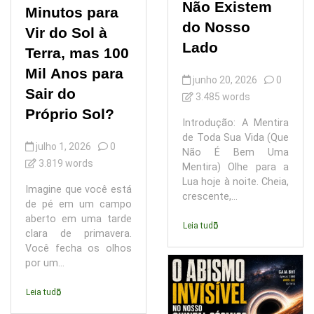
Não Existem
Minutos para
do Nosso
Vir do Sol à
Lado
Terra, mas 100
Mil Anos para
junho 20, 2026
0
Sair do
3.485 words
Próprio Sol?
Introdução: A Mentira
de Toda Sua Vida (Que
julho 1, 2026
0
Não É Bem Uma
3.819 words
Mentira) Olhe para a
Lua hoje à noite. Cheia,
Imagine que você está
crescente,...
de pé em um campo
aberto em uma tarde
Leia tudo
clara de primavera.
Você fecha os olhos
por um...
Leia tudo