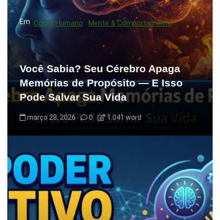
s
Em
Corpo Humano
Mente & Comportamento
t
s
Você Sabia? Seu Cérebro Apaga
Memórias de Propósito — E Isso
Pode Salvar Sua Vida
março 28, 2026
0
1.041 word