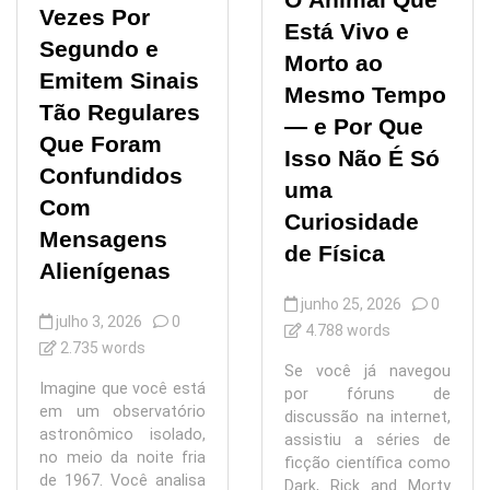
Vezes Por
Está Vivo e
Segundo e
Morto ao
Emitem Sinais
Mesmo Tempo
Tão Regulares
— e Por Que
Que Foram
Isso Não É Só
Confundidos
uma
Com
Curiosidade
Mensagens
de Física
Alienígenas
junho 25, 2026
0
julho 3, 2026
0
4.788 words
2.735 words
Se você já navegou
Imagine que você está
por fóruns de
em um observatório
discussão na internet,
astronômico isolado,
assistiu a séries de
no meio da noite fria
ficção científica como
de 1967. Você analisa
Dark, Rick and Morty