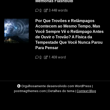
Memórias Flashbulb
0
3.448 words
Por Que Trovões e Relâmpagos
Acontecem ao Mesmo Tempo, Mas
Você Sempre Vê o Relâmpago Antes
de Ouvir o Trovão? A Física da
Tempestade Que Você Nunca Parou
Para Pensar
0
1.408 word
Orgulhosamente desenvolvido com WordPress
|
postmagthemes.com
|
Detalhes do tema
|
Context Blog