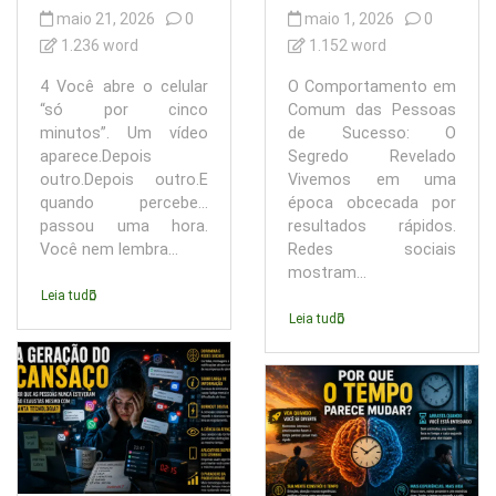
maio 21, 2026
0
maio 1, 2026
0
1.236 word
1.152 word
4 Você abre o celular
O Comportamento em
“só por cinco
Comum das Pessoas
minutos”. Um vídeo
de Sucesso: O
aparece.Depois
Segredo Revelado
outro.Depois outro.E
Vivemos em uma
quando percebe…
época obcecada por
passou uma hora.
resultados rápidos.
Você nem lembra...
Redes sociais
mostram...
Leia tudo
Leia tudo