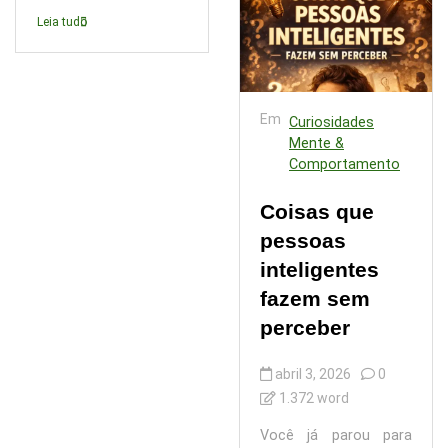
Leia tudo
Em
Curiosidades
Mente &
Comportamento
Coisas que
pessoas
inteligentes
fazem sem
perceber
abril 3, 2026
0
1.372 word
Você já parou para