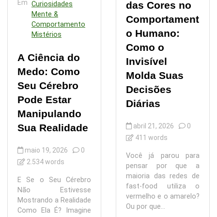
Em
das Cores no
Curiosidades
Mente &
Comportament
Comportamento
o Humano:
Mistérios
Como o
A Ciência do
Invisível
Medo: Como
Molda Suas
Seu Cérebro
Decisões
Pode Estar
Diárias
Manipulando
Sua Realidade
abril 21, 2026
0
411 words
maio 19, 2026
0
Você já parou para
2.534 words
pensar por que a
maioria das redes de
E Se o Seu Cérebro
fast-food utiliza o
Não Estivesse
vermelho e o amarelo?
Mostrando a Realidade
Ou por que...
Como Ela É? Imagine