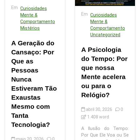
Em
Curiosidades
Em
Mente &
Curiosidades
Comportamento
Mente &
Mistérios
Comportamento
Uncategorized
A Geração do
A Psicologia
Cansaço: Por
do Tempo: Por
Que as
que nossa
Pessoas
Mente acelera
Nunca
ou para o
Estiveram Tão
Relógio?
Exaustas
Mesmo com
abril 30, 2026
0
Tanta
1.408 word
Tecnologia?
A Ilusão do Tempo:
Por Que Ele Voa ou Se
maio 20, 2026
0