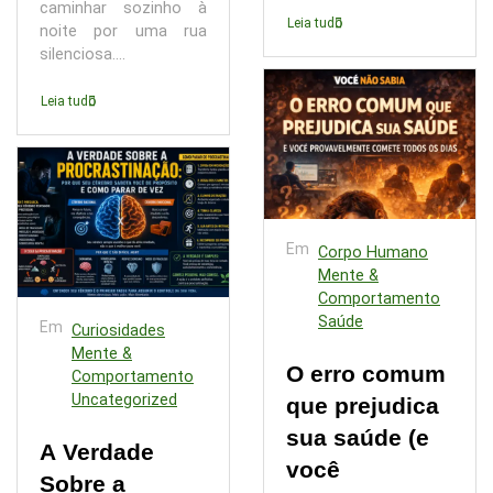
caminhar sozinho à
Leia tudo
noite por uma rua
silenciosa....
Leia tudo
Em
Corpo Humano
Mente &
Comportamento
Saúde
Em
Curiosidades
Mente &
O erro comum
Comportamento
Uncategorized
que prejudica
sua saúde (e
A Verdade
você
Sobre a