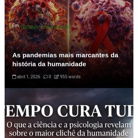
t
s
Em
Notícias
Uncategorized
As pandemias mais marcantes da
história da humanidade
abril 1, 2026
0
955 words