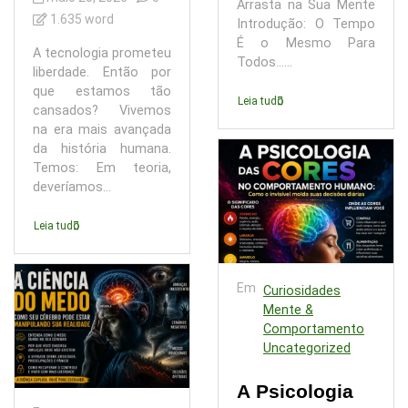
Arrasta na Sua Mente
1.635 word
Introdução: O Tempo
É o Mesmo Para
A tecnologia prometeu
Todos…...
liberdade. Então por
que estamos tão
Leia tudo
cansados? Vivemos
na era mais avançada
da história humana.
Temos: Em teoria,
deveríamos...
Leia tudo
Em
Curiosidades
Mente &
Comportamento
Uncategorized
A Psicologia