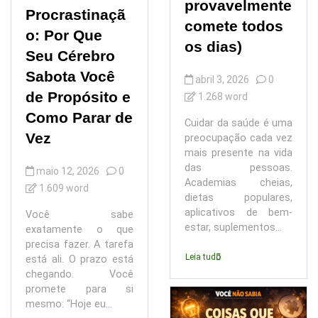
provavelmente
Procrastinaçã
comete todos
o: Por Que
os dias)
Seu Cérebro
Sabota Você
abril 3, 2026
0
de Propósito e
1.268 word
Como Parar de
Cuidar da saúde é uma
Vez
preocupação cada vez
mais presente na vida
das pessoas.
maio 12, 2026
0
Academias cheias,
1.609 word
dietas populares,
aplicativos de bem-
Você sabe
estar, suplementos...
exatamente o que
precisa fazer. A tarefa
Leia tudo
está ali. O prazo está
chegando. Você
promete para si
mesmo: “Hoje eu...