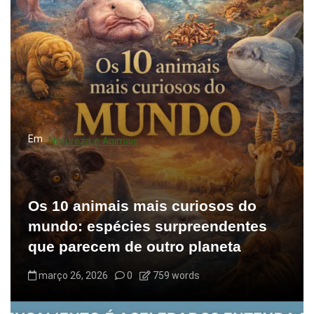
d
e
p
o
s
t
s
Em
Natureza e Animais
Os 10 animais mais curiosos do
mundo: espécies surpreendentes
que parecem de outro planeta
março 26, 2026
0
759 words