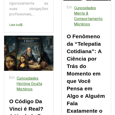
rigorosamente as
Em
Curiosidades
suas obrigações
Mente &
profissionais,...
Comportamento
Mistérios
Leia tudo
O Fenômeno
da “Telepatia
Cotidiana”: A
Ciência por
Trás do
Momento em
Em
Curiosidades
que Você
História Oculta
Pensa em
Mistérios
Algo e Alguém
O Código Da
Fala
Vinci é Real?
Exatamente o