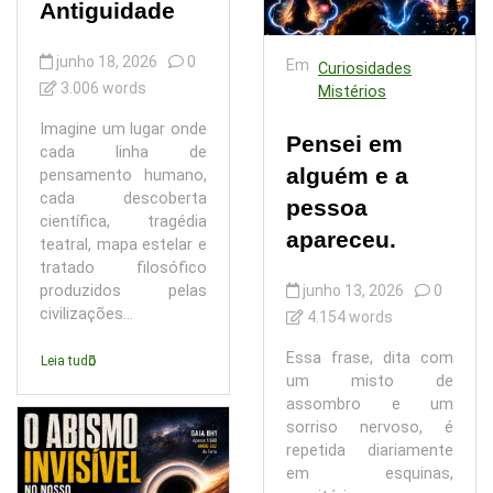
Antiguidade
junho 18, 2026
0
Em
Curiosidades
3.006 words
Mistérios
Imagine um lugar onde
Pensei em
cada linha de
alguém e a
pensamento humano,
cada descoberta
pessoa
científica, tragédia
apareceu.
teatral, mapa estelar e
tratado filosófico
junho 13, 2026
0
produzidos pelas
civilizações...
4.154 words
Essa frase, dita com
Leia tudo
um misto de
assombro e um
sorriso nervoso, é
repetida diariamente
em esquinas,