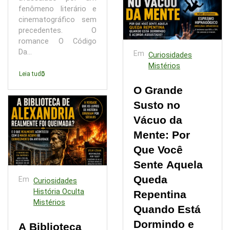
fenômeno literário e
cinematográfico sem
precedentes. O
romance O Código
Da...
Em
Curiosidades
Mistérios
Leia tudo
O Grande
Susto no
Vácuo da
Mente: Por
Que Você
Sente Aquela
Queda
Em
Curiosidades
História Oculta
Repentina
Mistérios
Quando Está
Dormindo e
A Biblioteca