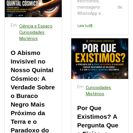
escritórios,
mensagens de
WhatsApp e...
Em
Ciência e Espaço
Leia tudo
Curiosidades
Mistérios
O Abismo
Invisível no
Nosso Quintal
Cósmico: A
Verdade Sobre
Em
Curiosidades
Mistérios
o Buraco
Negro Mais
Por Que
Próximo da
Existimos? A
Terra e o
Pergunta Que
Paradoxo do