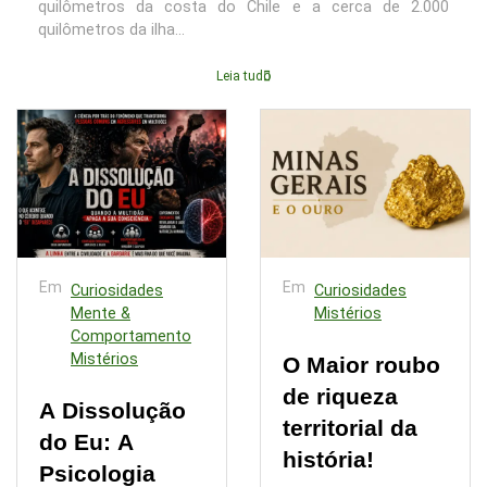
quilômetros da costa do Chile e a cerca de 2.000
quilômetros da ilha...
Leia tudo
Em
Em
Curiosidades
Curiosidades
Mente &
Mistérios
Comportamento
Mistérios
O Maior roubo
de riqueza
A Dissolução
territorial da
do Eu: A
história!
Psicologia