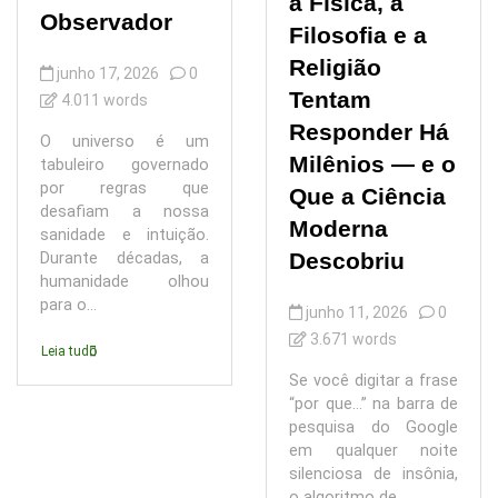
a Física, a
Observador
Filosofia e a
Religião
junho 17, 2026
0
Tentam
4.011 words
Responder Há
O universo é um
Milênios — e o
tabuleiro governado
por regras que
Que a Ciência
desafiam a nossa
Moderna
sanidade e intuição.
Descobriu
Durante décadas, a
humanidade olhou
para o...
junho 11, 2026
0
3.671 words
Leia tudo
Se você digitar a frase
“por que…” na barra de
pesquisa do Google
em qualquer noite
silenciosa de insônia,
o algoritmo de...