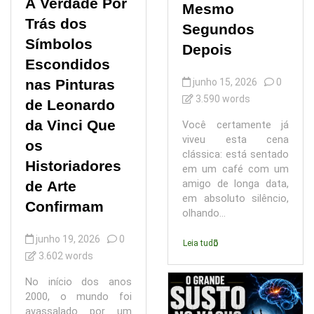
A Verdade Por
Mesmo
Trás dos
Segundos
Símbolos
Depois
Escondidos
nas Pinturas
junho 15, 2026
0
3.590 words
de Leonardo
da Vinci Que
Você certamente já
viveu esta cena
os
clássica: está sentado
Historiadores
em um café com um
de Arte
amigo de longa data,
em absoluto silêncio,
Confirmam
olhando...
junho 19, 2026
0
Leia tudo
3.602 words
No início dos anos
2000, o mundo foi
avassalado por um