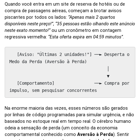
Quando você entra em um site de reserva de hotéis ou de
compra de passagens aéreas, começam a brotar avisos
piscantes por todos os lados:
“Apenas mais 2 quartos
disponíveis neste preço!”
,
“35 pessoas estão olhando este anúncio
neste exato momento!”
ou um cronômetro em contagem
regressiva vermelha:
“Esta oferta expira em 04:59 minutos”
.
   [Aviso: "Últimas 2 unidades!"] ──► Desperta o 
Medo da Perda (Aversão à Perda)

                                       │

                                       ▼

   [Comportamento]                ──► Compra por 
Na enorme maioria das vezes, esses números são gerados
por linhas de código programadas para simular urgência, e não
baseados no estoque real em tempo real. O cérebro humano
odeia a sensação de perda (um conceito da economia
comportamental conhecido como
Aversão à Perda
). Sentir