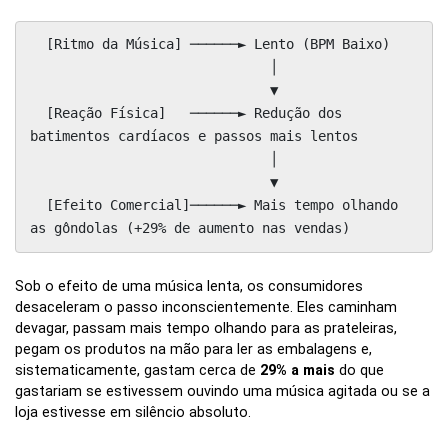
  [Ritmo da Música] ──────► Lento (BPM Baixo)

                              │

                              ▼

  [Reação Física]   ──────► Redução dos 
batimentos cardíacos e passos mais lentos

                              │

                              ▼

  [Efeito Comercial]──────► Mais tempo olhando 
Sob o efeito de uma música lenta, os consumidores
desaceleram o passo inconscientemente. Eles caminham
devagar, passam mais tempo olhando para as prateleiras,
pegam os produtos na mão para ler as embalagens e,
sistematicamente, gastam cerca de
29% a mais
do que
gastariam se estivessem ouvindo uma música agitada ou se a
loja estivesse em silêncio absoluto.