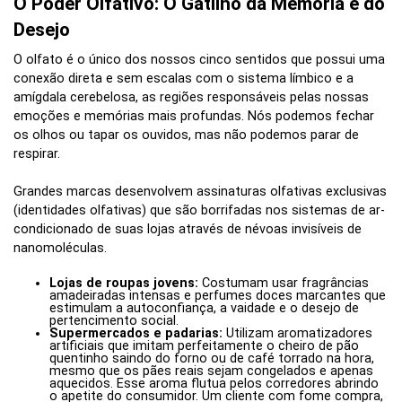
O Poder Olfativo: O Gatilho da Memória e do
Desejo
O olfato é o único dos nossos cinco sentidos que possui uma
conexão direta e sem escalas com o sistema límbico e a
amígdala cerebelosa, as regiões responsáveis pelas nossas
emoções e memórias mais profundas. Nós podemos fechar
os olhos ou tapar os ouvidos, mas não podemos parar de
respirar.
Grandes marcas desenvolvem assinaturas olfativas exclusivas
(identidades olfativas) que são borrifadas nos sistemas de ar-
condicionado de suas lojas através de névoas invisíveis de
nanomoléculas.
Lojas de roupas jovens:
Costumam usar fragrâncias
amadeiradas intensas e perfumes doces marcantes que
estimulam a autoconfiança, a vaidade e o desejo de
pertencimento social.
Supermercados e padarias:
Utilizam aromatizadores
artificiais que imitam perfeitamente o cheiro de pão
quentinho saindo do forno ou de café torrado na hora,
mesmo que os pães reais sejam congelados e apenas
aquecidos. Esse aroma flutua pelos corredores abrindo
o apetite do consumidor. Um cliente com fome compra,