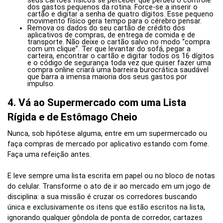
seus cartões físicos se perceber que perdeu o controle
dos gastos pequenos da rotina. Force-se a inserir o
cartão e digitar a senha de quatro dígitos. Esse pequeno
movimento físico gera tempo para o cérebro pensar.
Remova os dados do seu cartão de crédito dos
aplicativos de compras, de entrega de comida e de
transporte. Não deixe o cartão salvo no modo “compra
com um clique”. Ter que levantar do sofá, pegar a
carteira, encontrar o cartão e digitar todos os 16 dígitos
e o código de segurança toda vez que quiser fazer uma
compra online criará uma barreira burocrática saudável
que barra a imensa maioria dos seus gastos por
impulso.
4. Vá ao Supermercado com uma Lista
Rígida e de Estômago Cheio
Nunca, sob hipótese alguma, entre em um supermercado ou
faça compras de mercado por aplicativo estando com fome.
Faça uma refeição antes.
E leve sempre uma lista escrita em papel ou no bloco de notas
do celular. Transforme o ato de ir ao mercado em um jogo de
disciplina: a sua missão é cruzar os corredores buscando
única e exclusivamente os itens que estão escritos na lista,
ignorando qualquer gôndola de ponta de corredor, cartazes