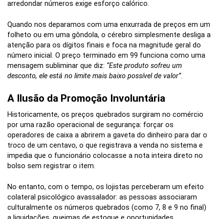
arredondar números exige esforço calórico.
Quando nos deparamos com uma enxurrada de preços em um
folheto ou em uma gôndola, o cérebro simplesmente desliga a
atenção para os dígitos finais e foca na magnitude geral do
número inicial. O preço terminado em 99 funciona como uma
mensagem subliminar que diz:
“Este produto sofreu um
desconto, ele está no limite mais baixo possível de valor”
.
A Ilusão da Promoção Involuntária
Historicamente, os preços quebrados surgiram no comércio
por uma razão operacional de segurança: forçar os
operadores de caixa a abrirem a gaveta do dinheiro para dar o
troco de um centavo, o que registrava a venda no sistema e
impedia que o funcionário colocasse a nota inteira direto no
bolso sem registrar o item.
No entanto, com o tempo, os lojistas perceberam um efeito
colateral psicológico avassalador: as pessoas associaram
culturalmente os números quebrados (como 7, 8 e 9 no final)
a liquidações, queimas de estoque e oportunidades