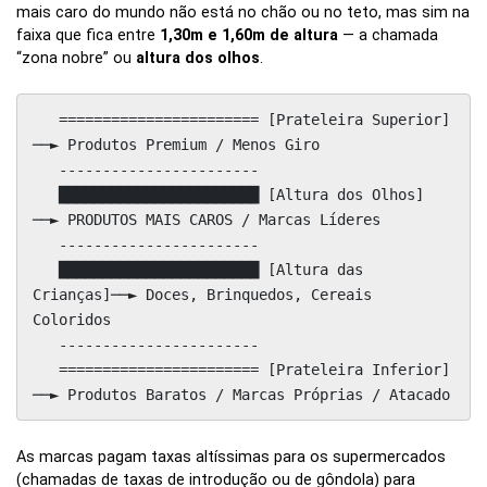
mais caro do mundo não está no chão ou no teto, mas sim na
faixa que fica entre
1,30m e 1,60m de altura
— a chamada
“zona nobre” ou
altura dos olhos
.
   ======================= [Prateleira Superior] 
──► Produtos Premium / Menos Giro

   -----------------------

   ███████████████████████ [Altura dos Olhos]   
──► PRODUTOS MAIS CAROS / Marcas Líderes

   -----------------------

   ███████████████████████ [Altura das 
Crianças]──► Doces, Brinquedos, Cereais 
Coloridos

   -----------------------

   ======================= [Prateleira Inferior] 
As marcas pagam taxas altíssimas para os supermercados
(chamadas de taxas de introdução ou de gôndola) para