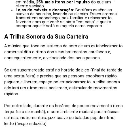
em média,
25% mais itens por impulso
do que um
cliente saciado.
Lojas de móveis e decoração:
Borrifam essências
suaves de baunilha, lavanda ou alecrim. Esses aromas
transmitem aconchego, paz familiar e relaxamento,
fazendo com que você se sinta “em casa” e queira
comprar aquele sofá ou aquela cama exposta.
A Trilha Sonora da Sua Carteira
A música que toca no sistema de som de um estabelecimento
comercial dita o ritmo dos seus batimentos cardíacos e,
consequentemente, a velocidade dos seus passos.
Se um supermercado está no horário de pico (final de tarde de
uma sexta-feira) e precisa que as pessoas escolham rápido,
paguem e liberem espaço no estacionamento, a trilha sonora
adotará um ritmo mais acelerado, estimulando movimentos
rápidos.
Por outro lado, durante os horários de pouco movimento (uma
terça-feira de manhã), o som ambiente mudará para músicas
calmas, instrumentais, jazz suave ou baladas pop de ritmo
lento (
tempo
reduzido).