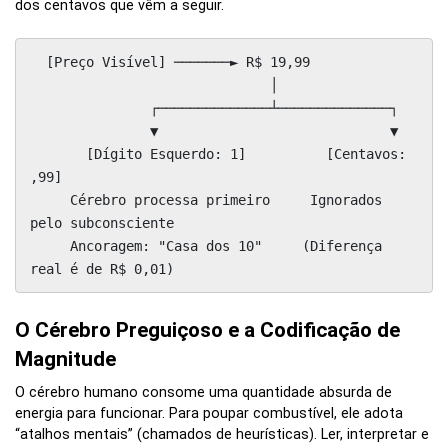
dos centavos que vêm a seguir.
  [Preço Visível] ───────► R$ 19,99

                              │

               ┌──────────────┴──────────────┐

               ▼                             ▼

       [Dígito Esquerdo: 1]          [Centavos: 
,99]

     Cérebro processa primeiro     Ignorados 
pelo subconsciente

     Ancoragem: "Casa dos 10"     (Diferença 
O Cérebro Preguiçoso e a Codificação de
Magnitude
O cérebro humano consome uma quantidade absurda de
energia para funcionar. Para poupar combustível, ele adota
“atalhos mentais” (chamados de heurísticas). Ler, interpretar e