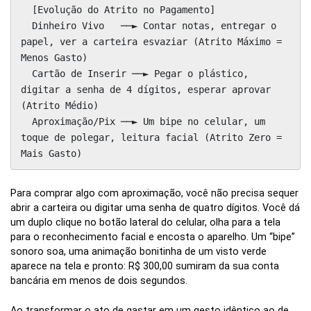
  [Evolução do Atrito no Pagamento]

  Dinheiro Vivo   ──► Contar notas, entregar o 
papel, ver a carteira esvaziar (Atrito Máximo = 
Menos Gasto)

  Cartão de Inserir ──► Pegar o plástico, 
digitar a senha de 4 dígitos, esperar aprovar 
(Atrito Médio)

  Aproximação/Pix ──► Um bipe no celular, um 
toque de polegar, leitura facial (Atrito Zero = 
Para comprar algo com aproximação, você não precisa sequer
abrir a carteira ou digitar uma senha de quatro dígitos. Você dá
um duplo clique no botão lateral do celular, olha para a tela
para o reconhecimento facial e encosta o aparelho. Um “bipe”
sonoro soa, uma animação bonitinha de um visto verde
aparece na tela e pronto: R$ 300,00 sumiram da sua conta
bancária em menos de dois segundos.
Ao transformar o ato de gastar em um gesto idêntico ao de