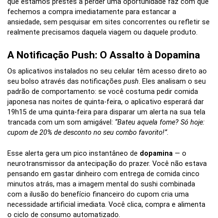
que estamos prestes a perder uma oportunidade faz com que
fechemos a compra imediatamente para estancar a
ansiedade, sem pesquisar em sites concorrentes ou refletir se
realmente precisamos daquela viagem ou daquele produto.
A Notificação Push: O Assalto à Dopamina
Os aplicativos instalados no seu celular têm acesso direto ao
seu bolso através das notificações
push
. Eles analisam o seu
padrão de comportamento: se você costuma pedir comida
japonesa nas noites de quinta-feira, o aplicativo esperará dar
19h15 de uma quinta-feira para disparar um alerta na sua tela
trancada com um som amigável:
“Bateu aquela fome? Só hoje:
cupom de 20% de desconto no seu combo favorito!”
.
Esse alerta gera um pico instantâneo de
dopamina
— o
neurotransmissor da antecipação do prazer. Você não estava
pensando em gastar dinheiro com entrega de comida cinco
minutos atrás, mas a imagem mental do sushi combinada
com a ilusão do benefício financeiro do cupom cria uma
necessidade artificial imediata. Você clica, compra e alimenta
o ciclo de consumo automatizado.