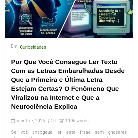
Em
Curiosidades
Por Que Você Consegue Ler Texto
Com as Letras Embaralhadas Desde
Que a Primeira e Última Letra
Estejam Certas? O Fenômeno Que
Viralizou na Internet e Que a
Neurociência Explica
agosto 7, 2026
0
3.195 words
Se voê cnsogeue ler esta frsae sem gndeares