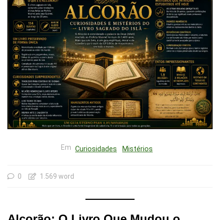
Em
Curiosidades
Mistérios
0
1.569 word
Alcorão: O Livro Que Mudou o