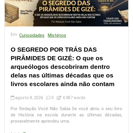
Em
Curiosidades
Mistérios
O SEGREDO POR TRÁS DAS
PIRÂMIDES DE GIZÉ: O que os
arqueólogos descobriram dentro
delas nas últimas décadas que os
livros escolares ainda não contam
agosto 8, 2026
0
4.487 words
Por Redação Você Não Sabia Se você abriu o seu livro
de História na escola durante as últimas décadas,
provavelmente aprendeu uma...