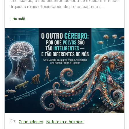
dfluicdaeds, o seu céuerrbo acabou de exceuatr um dos
trquiues miais sfosicitaods de prssoecaemnott...
Leia tudo
Em
Curiosidades
Natureza e Animais