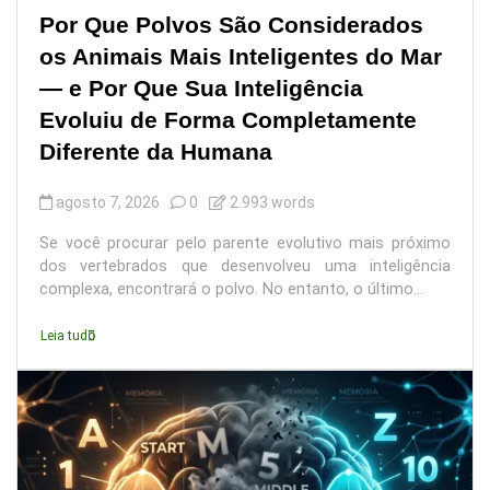
Por Que Polvos São Considerados
os Animais Mais Inteligentes do Mar
— e Por Que Sua Inteligência
Evoluiu de Forma Completamente
Diferente da Humana
agosto 7, 2026
0
2.993 words
Se você procurar pelo parente evolutivo mais próximo
dos vertebrados que desenvolveu uma inteligência
complexa, encontrará o polvo. No entanto, o último...
Leia tudo