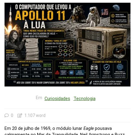
Em
Curiosidades
Tecnologia
0
1.107 word
Em 20 de julho de 1969, o módulo lunar
Eagle
pousava
calmamente no Mar da Tranquilidade. Neil Armstrong e Buzz