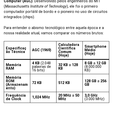
Computer (AGC)
. Desenvolvido pelos engenheiros do MIT
(
Massachusetts Institute of Technology
), ele foi o primeiro
computador portátil de bordo e o pioneiro no uso de circuitos
integrados (chips).
Para entender o abismo tecnológico entre aquela época e a
nossa realidade atual, vamos comparar os números brutos:
Calculadora
Smartphone
Especificaç
Científica
AGC (1969)
Médio
ão Técnica
Comum
(Hoje)
(Hoje)
4 KB
(2.048
8 GB
a
12 GB
Memória
32 KB
a
128
palavras de
(8.000.000
RAM
KB
16 bits)
KB)
Memória
ROM
128 GB
a
256
72 KB
512 KB
(Armazenam
GB
ento)
Frequência
20 MHz
a
50
3,0 GHz
1,024 MHz
de Clock
MHz
(3.000 MHz)