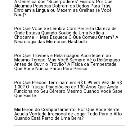
A Genética dos “Superpoderes” Fisicos: Por Que
Algumas Pessoas Dobram os Dedos Para Trás,
Enrolam a Língua ou Mexem as Orelhas (e Você
Não)?
Por Que Você Se Lembra Com Perfeita Clareza de
Onde Estava Quando Soube de Uma Notícia
Chocante — Mas Esquece O Que Comeu Ontem? A
Neurologia das Memórias Flashbulb
Por Que Trovões e Relâmpagos Acontecem ao
Mesmo Tempo, Mas Você Sempre Vê o Relâmpago
Antes de Ouvir o Trovão? A Física da Tempestade
Que Você Nunca Parou Para Pensar
Por Que Preços Terminam em R$ 0,99 em Vez de R$
1,00? O Truque Psicológico de 130 Anos Que Ainda
Funciona no Seu Cérebro Mesmo Quando Você Sabe
Que Existe
Mistérios do Comportamento: Por Que Você Sente
Aquela Vontade Irracional de Jogar Tudo Para o Alto
Quando Está Perto de Uma Beira?