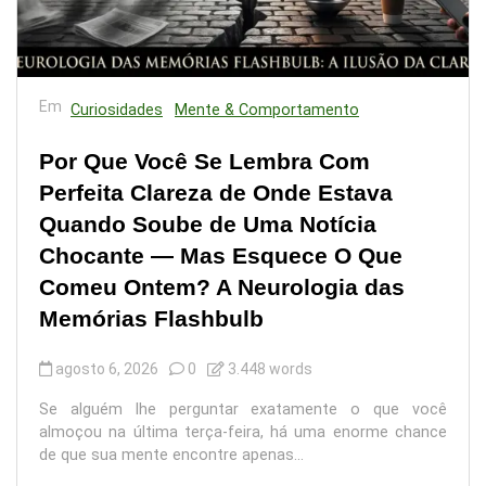
Em
Curiosidades
Mente & Comportamento
Por Que Você Se Lembra Com
Perfeita Clareza de Onde Estava
Quando Soube de Uma Notícia
Chocante — Mas Esquece O Que
Comeu Ontem? A Neurologia das
Memórias Flashbulb
agosto 6, 2026
0
3.448 words
Se alguém lhe perguntar exatamente o que você
almoçou na última terça-feira, há uma enorme chance
de que sua mente encontre apenas...