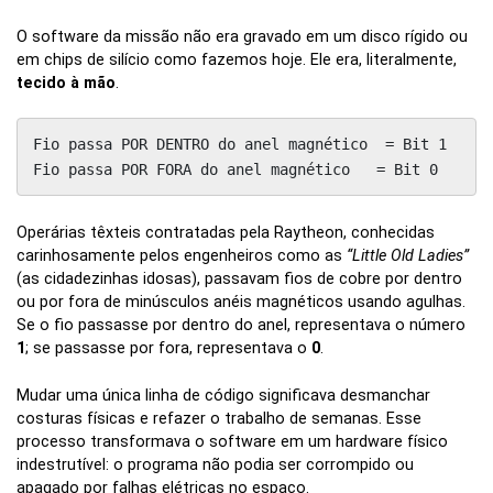
O software da missão não era gravado em um disco rígido ou
em chips de silício como fazemos hoje. Ele era, literalmente,
tecido à mão
.
Fio passa POR DENTRO do anel magnético  = Bit 1

Fio passa POR FORA do anel magnético   = Bit 0
Operárias têxteis contratadas pela Raytheon, conhecidas
carinhosamente pelos engenheiros como as
“Little Old Ladies”
(as cidadezinhas idosas), passavam fios de cobre por dentro
ou por fora de minúsculos anéis magnéticos usando agulhas.
Se o fio passasse por dentro do anel, representava o número
1
; se passasse por fora, representava o
0
.
Mudar uma única linha de código significava desmanchar
costuras físicas e refazer o trabalho de semanas. Esse
processo transformava o software em um hardware físico
indestrutível: o programa não podia ser corrompido ou
apagado por falhas elétricas no espaço.