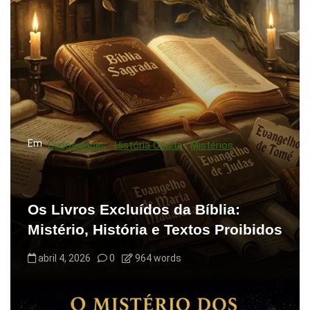
ã
o
d
e
P
o
s
Em
Curiosidades
História Oculta
Mistérios
t
Os Livros Excluídos da Bíblia:
Mistério, História e Textos Proibidos
abril 4, 2026
0
964 words