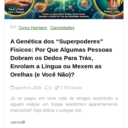
Em
Corpo Humano
Curiosidades
A Genética dos “Superpoderes”
Fisicos: Por Que Algumas Pessoas
Dobram os Dedos Para Trás,
Enrolam a Língua ou Mexem as
Orelhas (e Você Não)?
agosto 6, 2026
0
3.702 words
Já se pegou em uma roda de amigos assistindo a
alguém realizar um truque anatômico aparentemente
impossível? Seja dobrar o polegar até...
Leia tudo