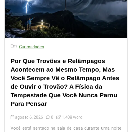
Em
Curiosidades
Por Que Trovões e Relâmpagos
Acontecem ao Mesmo Tempo, Mas
Você Sempre Vê o Relâmpago Antes
de Ouvir o Trovão? A Física da
Tempestade Que Você Nunca Parou
Para Pensar
agosto 6, 2026
0
1.408 word
Você está sentado na sala de casa durante uma noite