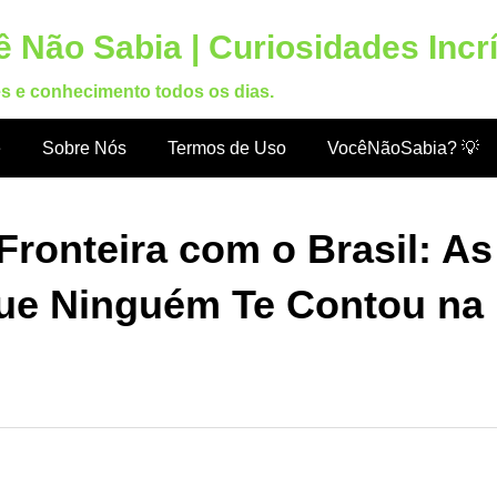
 Não Sabia | Curiosidades Incr
es e conhecimento todos os dias.
e
Sobre Nós
Termos de Uso
VocêNãoSabia? 💡
ronteira com o Brasil: As
ue Ninguém Te Contou na 