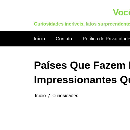
Pular
para
Você
o
Curiosidades incríveis, fatos surpreendent
conteúdo
Início
Contato
Política de Privacidad
Países Que Fazem F
Impressionantes Q
Início
Curiosidades