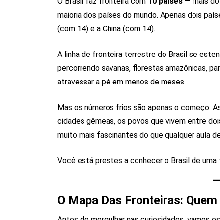
O Brasil faz fronteira com
10 países
— mais do 
maioria dos países do mundo. Apenas dois país
(com 14) e a China (com 14).
A linha de fronteira terrestre do Brasil se est
percorrendo savanas, florestas amazônicas, pan
atravessar a pé em menos de meses.
Mas os números frios são apenas o começo. As h
cidades gêmeas, os povos que vivem entre dois 
muito mais fascinantes do que qualquer aula de
Você está prestes a conhecer o Brasil de uma
O Mapa Das Fronteiras: Quem 
Antes de mergulhar nas curiosidades, vamos e