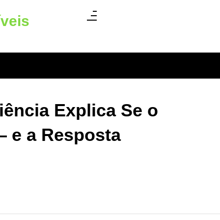
íveis
ncia Explica Se o
— e a Resposta