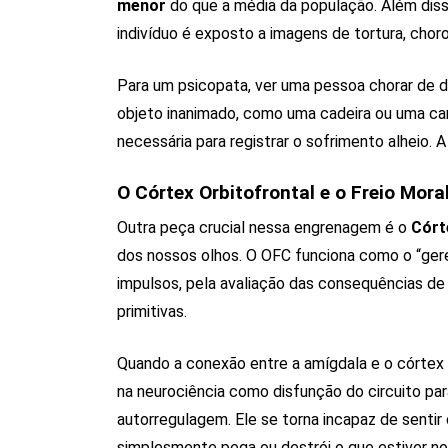
menor
do que a média da população. Além disso
indivíduo é exposto a imagens de tortura, chor
Para um psicopata, ver uma pessoa chorar de d
objeto inanimado, como uma cadeira ou uma ca
necessária para registrar o sofrimento alheio. 
O Córtex Orbitofrontal e o Freio Mora
Outra peça crucial nessa engrenagem é o
Córt
dos nossos olhos. O OFC funciona como o “gere
impulsos, pela avaliação das consequências de 
primitivas.
Quando a conexão entre a amígdala e o córtex 
na neurociência como disfunção do circuito par
autorregulagem. Ele se torna incapaz de sentir 
simplesmente pega ou destrói o que estiver no