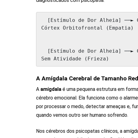
diagnosticados com psicopatia.
  [Estímulo de Dor Alheia] ──► Cérebro Saudável: Ativa Amígdala + 
Córtex Orbitofrontal (Empatia)

                                 
                                 
  [Estímulo de Dor Alheia] ──► Cérebro Psicopata: Amígdala Cinzenta / 
A Amígdala Cerebral de Tamanho Re
A
amígdala
é uma pequena estrutura em forma
cérebro emocional. Ela funciona como o alarme
por processar o medo, detectar ameaças e, f
quando vemos outro ser humano sofrendo.
Nos cérebros dos psicopatas clínicos, a amíg