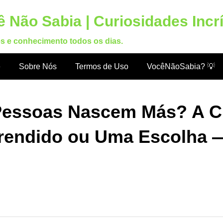
 Não Sabia | Curiosidades Incr
es e conhecimento todos os dias.
e
Sobre Nós
Termos de Uso
VocêNãoSabia? 💡
essoas Nascem Más? A Ciê
prendido ou Uma Escolha 