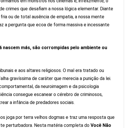
sformamos em monstros nos cinemas e, infelizmente, o
e crimes que desafiam a nossa lógica elementar. Diante
fria ou de total ausência de empatia, a nossa mente
z a pergunta que ecoa de forma massiva e incessante
já nascem más, são corrompidas pelo ambiente ou
ibunais e aos altares religiosos. O mal era tratado ou
lha gravíssima de caráter que merecia a punição da lei.
 comportamental, da neuroimagem e da psicologia
ciência consegue escanear o cérebro de criminosos,
rear a infância de predadores sociais.
nos joga por terra velhos dogmas e traz uma resposta que
te perturbadora. Nesta matéria completa do
Você Não