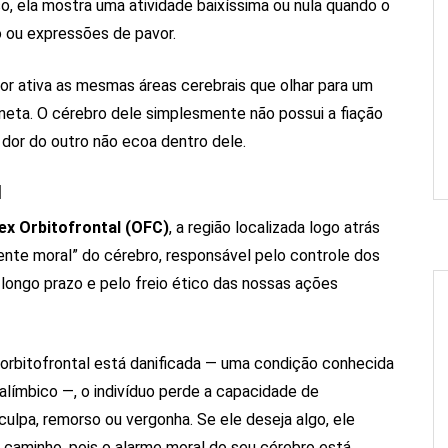
, ela mostra uma atividade baixíssima ou nula quando o
o ou expressões de pavor.
or ativa as mesmas áreas cerebrais que olhar para um
neta. O cérebro dele simplesmente não possui a fiação
A dor do outro não ecoa dentro dele.
l
ex Orbitofrontal (OFC)
, a região localizada logo atrás
nte moral” do cérebro, responsável pelo controle dos
longo prazo e pelo freio ético das nossas ações
orbitofrontal está danificada — uma condição conhecida
alímbico —, o indivíduo perde a capacidade de
culpa, remorso ou vergonha. Se ele deseja algo, ele
 caminho, pois o alarme moral do seu cérebro está