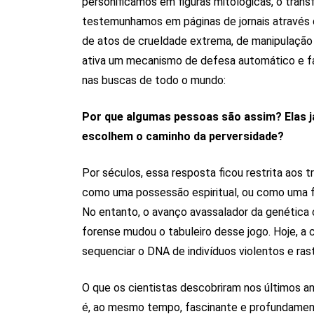
personificamos em figuras mitológicas, o tran
testemunhamos em páginas de jornais através d
de atos de crueldade extrema, de manipulação 
ativa um mecanismo de defesa automático e fa
nas buscas de todo o mundo:
Por que algumas pessoas são assim? Elas 
escolhem o caminho da perversidade?
Por séculos, essa resposta ficou restrita aos tr
como uma possessão espiritual, ou como uma fa
No entanto, o avanço avassalador da genética
forense mudou o tabuleiro desse jogo. Hoje, a 
sequenciar o DNA de indivíduos violentos e rast
O que os cientistas descobriram nos últimos a
é, ao mesmo tempo, fascinante e profundamen