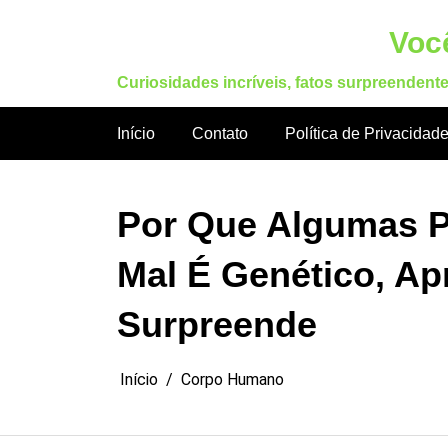
Pular
para
Você
o
Curiosidades incríveis, fatos surpreendent
conteúdo
Início
Contato
Política de Privacidad
Por Que Algumas P
Mal É Genético, A
Surpreende
Início
Corpo Humano