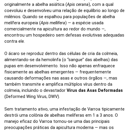
originalmente a abelha asiática (
Apis cerana
), com a qual
coevoluiu e desenvolveu uma relação de equilíbrio ao longo de
milênios. Quando se espalhou para populações de abelha
melífera europeia (
Apis mellifera
) — a espécie usada
comercialmente na apicultura ao redor do mundo —,
encontrou um hospedeiro sem defesas evolutivas adequadas
contra ele.
O ácaro se reproduz dentro das células de cria da colmeia,
alimentando-se da hemolinfa (o “sangue” das abelhas) das
pupas em desenvolvimento. Isso não apenas enfraquece
fisicamente as abelhas emergentes — frequentemente
causando deformações nas asas e outros órgãos —, mas
também transmite e amplifica múltiplos vírus dentro da
colmeia, incluindo o devastador
Vírus das Asas Deformadas
(Deformed Wing Virus, DWV).
Sem tratamento ativo, uma infestação de Varroa tipicamente
destrói uma colônia de abelhas melíferas em 1 a 3 anos. O
manejo eficaz do Varroa tornou-se uma das principais
preocupações práticas da apicultura moderna — mas os