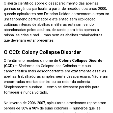
O alerta científico sobre o desaparecimento das abelhas
ganhou urgência particular a partir de meados dos anos 2000,
quando apicultores nos Estados Unidos começaram a reportar
um fenômeno perturbador e até então sem explicação:
colônias inteiras de abelhas melíferas estavam sendo
abandonadas pelos adultos, deixando para trás apenas a
rainha, as crias e mel — mas sem as abelhas trabalhadoras
que deveriam estar presentes.
O CCD: Colony Collapse Disorder
O fenômeno recebeu o nome de
Colony Collapse Disorder
(CCD)
— Síndrome do Colapso das Colônias — e sua
característica mais desconcertante era exatamente essa: as
abelhas trabalhadoras simplesmente desapareciam. Não eram
encontradas mortas dentro ou ao redor da colmeia.
Simplesmente sumiam — como se tivessem partido para
forragear e nunca voltado.
No inverno de 2006-2007, apicultores americanos reportaram
perdas de
30% a 90%
de suas colônias — números que, se