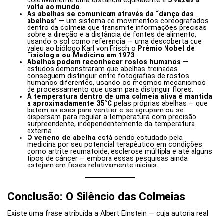
coletivamente uma distância equivalente a
3 vezes a
volta ao mundo
.
As abelhas se comunicam através da “dança das
abelhas”
— um sistema de movimentos coreografados
dentro da colmeia que transmite informações precisas
sobre a direção e a distância de fontes de alimento,
usando o sol como referência — uma descoberta que
valeu ao biólogo Karl von Frisch o
Prêmio Nobel de
Fisiologia ou Medicina em 1973
.
Abelhas podem reconhecer rostos humanos
—
estudos demonstraram que abelhas treinadas
conseguem distinguir entre fotografias de rostos
humanos diferentes, usando os mesmos mecanismos
de processamento que usam para distinguir flores.
A temperatura dentro de uma colmeia ativa é mantida
a aproximadamente 35°C
pelas próprias abelhas — que
batem as asas para ventilar e se agrupam ou se
dispersam para regular a temperatura com precisão
surpreendente, independentemente da temperatura
externa.
O veneno de abelha
está sendo estudado pela
medicina por seu potencial terapêutico em condições
como artrite reumatoide, esclerose múltipla e até alguns
tipos de câncer — embora essas pesquisas ainda
estejam em fases relativamente iniciais.
Conclusão: O Silêncio das Colmeias
Existe uma frase atribuída a Albert Einstein — cuja autoria real