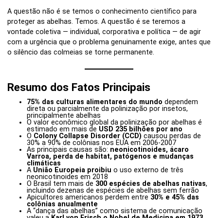
A questão não é se temos o conhecimento científico para
proteger as abelhas. Temos. A questão é se teremos a
vontade coletiva — individual, corporativa e política — de agir
com a urgência que o problema genuinamente exige, antes que
o silêncio das colmeias se torne permanente.
Resumo dos Fatos Principais
75% das culturas alimentares do mundo
dependem
direta ou parcialmente da polinização por insetos,
principalmente abelhas
O valor econômico global da polinização por abelhas é
estimado em mais de
USD 235 bilhões por ano
O
Colony Collapse Disorder (CCD)
causou perdas de
30% a 90% de colônias nos EUA em 2006-2007
As principais causas são:
neonicotinoides, ácaro
Varroa, perda de habitat, patógenos e mudanças
climáticas
A
União Europeia proibiu
o uso externo de três
neonicotinoides em 2018
O Brasil tem mais de
300 espécies de abelhas nativas
,
incluindo dezenas de espécies de abelhas sem ferrão
Apicultores americanos perdem entre
30% e 45% das
colônias anualmente
A “dança das abelhas” como sistema de comunicação
valeu a
Karl von Frisch o Nobel de Medicina em 1973