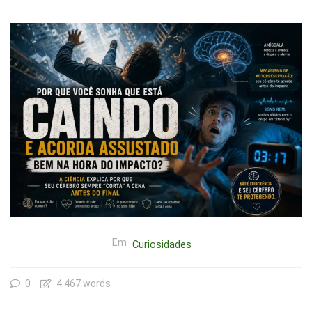
Em
Curiosidades
0
4.467 words