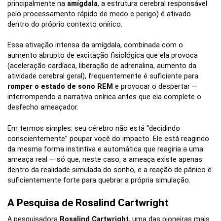
principalmente na
amígdala
, a estrutura cerebral responsável
pelo processamento rápido de medo e perigo) é ativado
dentro do próprio contexto onírico.
Essa ativação intensa da amígdala, combinada com o
aumento abrupto de excitação fisiológica que ela provoca
(aceleração cardíaca, liberação de adrenalina, aumento da
atividade cerebral geral), frequentemente é suficiente para
romper o estado de sono REM
e provocar o despertar —
interrompendo a narrativa onírica antes que ela complete o
desfecho ameaçador.
Em termos simples: seu cérebro não está “decidindo
conscientemente” poupar você do impacto. Ele está reagindo
da mesma forma instintiva e automática que reagiria a uma
ameaça real — só que, neste caso, a ameaça existe apenas
dentro da realidade simulada do sonho, e a reação de pânico é
suficientemente forte para quebrar a própria simulação.
A Pesquisa de Rosalind Cartwright
A pesquisadora
Rosalind Cartwright
, uma das pioneiras mais