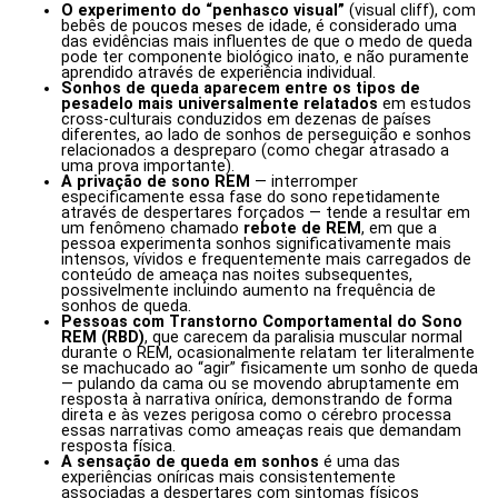
O experimento do “penhasco visual”
(visual cliff), com
bebês de poucos meses de idade, é considerado uma
das evidências mais influentes de que o medo de queda
pode ter componente biológico inato, e não puramente
aprendido através de experiência individual.
Sonhos de queda aparecem entre os tipos de
pesadelo mais universalmente relatados
em estudos
cross-culturais conduzidos em dezenas de países
diferentes, ao lado de sonhos de perseguição e sonhos
relacionados a despreparo (como chegar atrasado a
uma prova importante).
A privação de sono REM
— interromper
especificamente essa fase do sono repetidamente
através de despertares forçados — tende a resultar em
um fenômeno chamado
rebote de REM
, em que a
pessoa experimenta sonhos significativamente mais
intensos, vívidos e frequentemente mais carregados de
conteúdo de ameaça nas noites subsequentes,
possivelmente incluindo aumento na frequência de
sonhos de queda.
Pessoas com Transtorno Comportamental do Sono
REM (RBD)
, que carecem da paralisia muscular normal
durante o REM, ocasionalmente relatam ter literalmente
se machucado ao “agir” fisicamente um sonho de queda
— pulando da cama ou se movendo abruptamente em
resposta à narrativa onírica, demonstrando de forma
direta e às vezes perigosa como o cérebro processa
essas narrativas como ameaças reais que demandam
resposta física.
A sensação de queda em sonhos
é uma das
experiências oníricas mais consistentemente
associadas a despertares com sintomas físicos