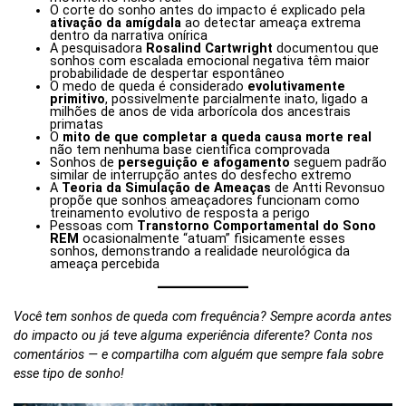
O corte do sonho antes do impacto é explicado pela
ativação da amígdala
ao detectar ameaça extrema
dentro da narrativa onírica
A pesquisadora
Rosalind Cartwright
documentou que
sonhos com escalada emocional negativa têm maior
probabilidade de despertar espontâneo
O medo de queda é considerado
evolutivamente
primitivo
, possivelmente parcialmente inato, ligado a
milhões de anos de vida arborícola dos ancestrais
primatas
O
mito de que completar a queda causa morte real
não tem nenhuma base científica comprovada
Sonhos de
perseguição e afogamento
seguem padrão
similar de interrupção antes do desfecho extremo
A
Teoria da Simulação de Ameaças
de Antti Revonsuo
propõe que sonhos ameaçadores funcionam como
treinamento evolutivo de resposta a perigo
Pessoas com
Transtorno Comportamental do Sono
REM
ocasionalmente “atuam” fisicamente esses
sonhos, demonstrando a realidade neurológica da
ameaça percebida
Você tem sonhos de queda com frequência? Sempre acorda antes
do impacto ou já teve alguma experiência diferente? Conta nos
comentários — e compartilha com alguém que sempre fala sobre
esse tipo de sonho!