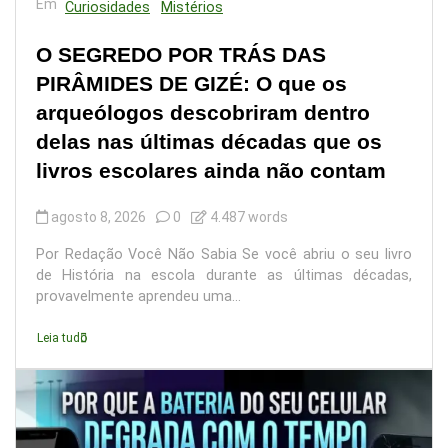
Em
Curiosidades
Mistérios
O SEGREDO POR TRÁS DAS
PIRÂMIDES DE GIZÉ: O que os
arqueólogos descobriram dentro
delas nas últimas décadas que os
livros escolares ainda não contam
agosto 8, 2026
0
4.487 words
Por Redação Você Não Sabia Se você abriu o seu livro
de História na escola durante as últimas décadas,
provavelmente aprendeu uma...
Leia tudo