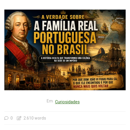
Em
Curiosidades
0
2.610 words