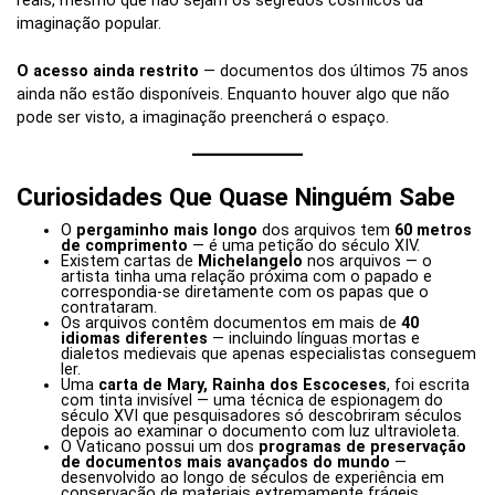
reais, mesmo que não sejam os segredos cósmicos da
imaginação popular.
O acesso ainda restrito
— documentos dos últimos 75 anos
ainda não estão disponíveis. Enquanto houver algo que não
pode ser visto, a imaginação preencherá o espaço.
Curiosidades Que Quase Ninguém Sabe
O
pergaminho mais longo
dos arquivos tem
60 metros
de comprimento
— é uma petição do século XIV.
Existem cartas de
Michelangelo
nos arquivos — o
artista tinha uma relação próxima com o papado e
correspondia-se diretamente com os papas que o
contrataram.
Os arquivos contêm documentos em mais de
40
idiomas diferentes
— incluindo línguas mortas e
dialetos medievais que apenas especialistas conseguem
ler.
Uma
carta de Mary, Rainha dos Escoceses
, foi escrita
com tinta invisível — uma técnica de espionagem do
século XVI que pesquisadores só descobriram séculos
depois ao examinar o documento com luz ultravioleta.
O Vaticano possui um dos
programas de preservação
de documentos mais avançados do mundo
—
desenvolvido ao longo de séculos de experiência em
conservação de materiais extremamente frágeis.