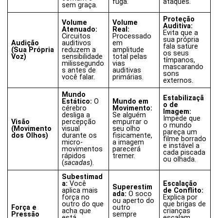
fuga.
ataques.
sem graça.
Proteção
Volume
Volume
Auditiva:
Atenuado:
Real:
Evita que a
Circuitos
Processado
sua própria
Audição
auditivos
em
fala sature
(Sua Própria
reduzem a
amplitude
os seus
Voz)
sensibilidade
total pelas
tímpanos,
milissegundo
vias
mascarando
s antes de
auditivas
sons
você falar.
primárias.
externos.
Mundo
Estabilizaçã
Estático:
O
Mundo em
o de
cérebro
Movimento:
Imagem:
desliga a
Se alguém
Impede que
Visão
percepção
empurrar o
o mundo
(Movimento
visual
seu olho
pareça um
dos Olhos)
durante os
fisicamente,
filme borrado
micro-
a imagem
e instável a
movimentos
parecerá
cada piscada
rápidos
tremer.
ou olhada.
(
sacadas
).
Subestimad
a:
Você
Escalação
Superestim
aplica mais
de Conflito:
ada:
O soco
força no
Explica por
ou aperto do
outro do que
que brigas de
Força e
outro
acha que
crianças
Pressão
sempre
está
escalam