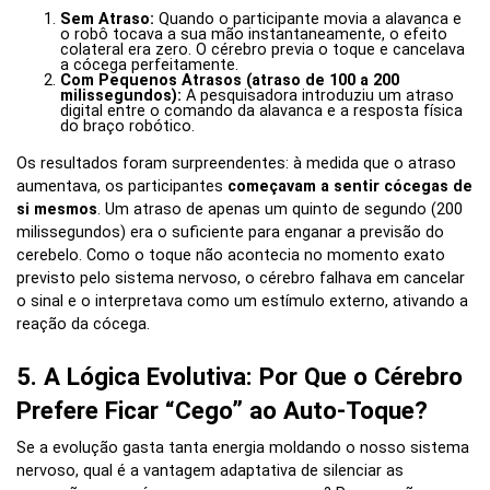
Sem Atraso:
Quando o participante movia a alavanca e
o robô tocava a sua mão instantaneamente, o efeito
colateral era zero. O cérebro previa o toque e cancelava
a cócega perfeitamente.
Com Pequenos Atrasos (atraso de 100 a 200
milissegundos):
A pesquisadora introduziu um atraso
digital entre o comando da alavanca e a resposta física
do braço robótico.
Os resultados foram surpreendentes: à medida que o atraso
aumentava, os participantes
começavam a sentir cócegas de
si mesmos
. Um atraso de apenas um quinto de segundo (200
milissegundos) era o suficiente para enganar a previsão do
cerebelo. Como o toque não acontecia no momento exato
previsto pelo sistema nervoso, o cérebro falhava em cancelar
o sinal e o interpretava como um estímulo externo, ativando a
reação da cócega.
5. A Lógica Evolutiva: Por Que o Cérebro
Prefere Ficar “Cego” ao Auto-Toque?
Se a evolução gasta tanta energia moldando o nosso sistema
nervoso, qual é a vantagem adaptativa de silenciar as