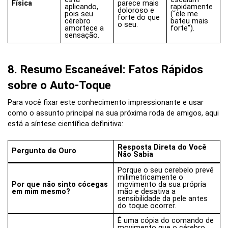
Física
parece mais
aplicando,
rapidamente
doloroso e
pois seu
(“ele me
forte do que
cérebro
bateu mais
o seu.
amortece a
forte”).
sensação.
8. Resumo Escaneável: Fatos Rápidos
sobre o Auto-Toque
Para você fixar este conhecimento impressionante e usar
como o assunto principal na sua próxima roda de amigos, aqui
está a síntese científica definitiva:
Resposta Direta do Você
Pergunta de Ouro
Não Sabia
Porque o seu cerebelo prevê
milimetricamente o
Por que não sinto cócegas
movimento da sua própria
em mim mesmo?
mão e desativa a
sensibilidade da pele antes
do toque ocorrer.
É uma cópia do comando de
movimento que o cérebro