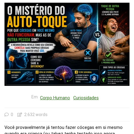
Em
Corpo Humano
Curiosidades
0
2.632 words
Você provavelmente já tentou fazer cócegas em si mesmo
quando era criança (ou talvez tenha testado isso agora