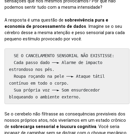
sensações que nós mesmos provocamos? Por que não
podemos sentir tudo com a mesma intensidade?
A resposta é uma questão de
sobrevivência pura e
economia de processamento de dados
. Imagine se o seu
cérebro desse a mesma atenção e peso sensorial para cada
pequeno estímulo provocado por você.
  SE O CANCELAMENTO SENSORIAL NÃO EXISTISSE:

  Cada passo dado ──► Alarme de impacto 
estrondoso nos pés.

  Roupa roçando na pele ──► Ataque tátil 
contínuo em todo o corpo.

  Sua própria voz ──► Som ensurdecedor 
Se o cerebelo não filtrasse as consequências previsíveis dos
nossos próprios atos, nós viveríamos em um estado crônico
de
sobrecarga sensorial e loucura cognitiva
. Você seria
incapaz de caminhar sem se distrair com o choque mecânico