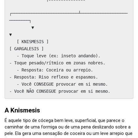
┌───────────────────────────┴───────────────────
────────┐

         ▼                                                       
▼

   [ KNISMESIS ]                                           
[ GARGALESIS ]

   - Toque leve (ex: inseto andando).                      
- Toque pesado/rítmico em zonas nobres.

   - Resposta: Coceira ou arrepio.                         
- Resposta: Riso reflexo e espasmos.

   - Você CONSEGUE provocar em si mesmo.                   
A Knismesis
É aquele tipo de cócega bem leve, superficial, que parece o
caminhar de uma formiga ou de uma pena deslizando sobre a
pele. Ela gera uma sensação de coceira ou um leve arrepio que