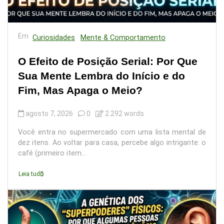
Em
Curiosidades
Mente & Comportamento
O Efeito de Posição Serial: Por Que
Sua Mente Lembra do Início e do
Fim, Mas Apaga o Meio?
agosto 7, 2026
0
2.292 words
Você entra no supermercado com uma lista mental de
dez itens. Ao voltar para casa, percebe algo intrigante: o
café (primeiro item...
Leia tudo