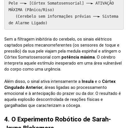
Pele ──► [Córtex Somatosensorial] ──► ATIVAÇÃO 
MÁXIMA (Pânico/Riso)

   (Cerebelo sem informações prévias ──► Sistema 
Sem a filtragem inibitória do cerebelo, os sinais elétricos
captados pelos mecanorreferentes (os sensores de toque e
pressão) da sua pele viajam pela medula espinhal e atingem o
Córtex Somatosensorial com
potência máxima
. O cérebro
interpreta aquele estímulo inesperado em uma área vulnerável
do corpo como uma urgência.
Além disso, o sinal ativa intensamente a
Insula
e o
Córtex
Cingulado Anterior
, áreas ligadas ao processamento
emocional e à antecipação do prazer ou da dor. O resultado é
aquela explosão descontrolada de reações físicas e
gargalhadas que caracterizam a cócega.
4. O Experimento Robótico de Sarah-
Jayne Blakemore