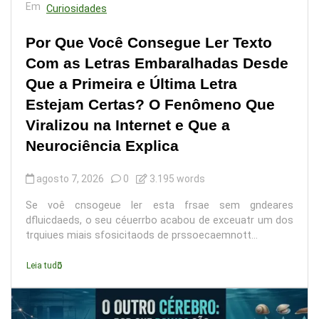
Em
Curiosidades
Por Que Você Consegue Ler Texto
Com as Letras Embaralhadas Desde
Que a Primeira e Última Letra
Estejam Certas? O Fenômeno Que
Viralizou na Internet e Que a
Neurociência Explica
agosto 7, 2026
0
3.195 words
Se voê cnsogeue ler esta frsae sem gndeares
dfluicdaeds, o seu céuerrbo acabou de exceuatr um dos
trquiues miais sfosicitaods de prssoecaemnott...
Leia tudo