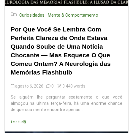
Em
Curiosidades
Mente & Comportamento
Por Que Você Se Lembra Com
Perfeita Clareza de Onde Estava
Quando Soube de Uma Notícia
Chocante — Mas Esquece O Que
Comeu Ontem? A Neurologia das
Memórias Flashbulb
agosto 6, 2026
0
3.448 words
Se alguém lhe perguntar exatamente o que você
almoçou na última terça-feira, há uma enorme chance
de que sua mente encontre apenas...
Leia tudo