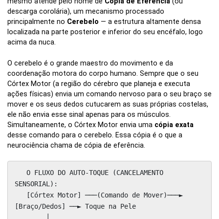
mesmo atende pelo nome de
Cópia de Eferência
(ou
descarga corolária), um mecanismo processado
principalmente no
Cerebelo
— a estrutura altamente densa
localizada na parte posterior e inferior do seu encéfalo, logo
acima da nuca.
O cerebelo é o grande maestro do movimento e da
coordenação motora do corpo humano. Sempre que o seu
Córtex Motor (a região do cérebro que planeja e executa
ações físicas) envia um comando nervoso para o seu braço se
mover e os seus dedos cutucarem as suas próprias costelas,
ele não envia esse sinal apenas para os músculos.
Simultaneamente, o Córtex Motor envia uma
cópia exata
desse comando para o cerebelo. Essa cópia é o que a
neurociência chama de cópia de eferência.
   O FLUXO DO AUTO-TOQUE (CANCELAMENTO 
SENSORIAL):

   [Córtex Motor] ───(Comando de Mover)───► 
[Braço/Dedos] ──► Toque na Pele

        │
