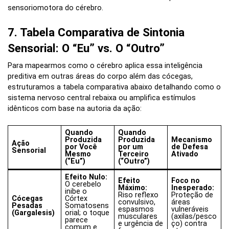
sensoriomotora do cérebro.
7. Tabela Comparativa de Sintonia
Sensorial: O “Eu” vs. O “Outro”
Para mapearmos como o cérebro aplica essa inteligência
preditiva em outras áreas do corpo além das cócegas,
estruturamos a tabela comparativa abaixo detalhando como o
sistema nervoso central rebaixa ou amplifica estímulos
idênticos com base na autoria da ação:
Quando
Quando
Produzida
Produzida
Mecanismo
Ação
por Você
por um
de Defesa
Sensorial
Mesmo
Terceiro
Ativado
(“Eu”)
(“Outro”)
Efeito Nulo:
Efeito
Foco no
O cerebelo
Máximo:
Inesperado:
inibe o
Riso reflexo
Proteção de
Cócegas
Córtex
convulsivo,
áreas
Pesadas
Somatosens
espasmos
vulneráveis
(Gargalesis)
orial; o toque
musculares
(axilas/pesco
parece
e urgência de
ço) contra
comum e