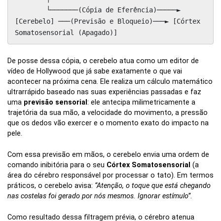
        └───────(Cópia de Eferência)─────► 
[Cerebelo] ───(Previsão e Bloqueio)───► [Córtex 
De posse dessa cópia, o cerebelo atua como um editor de
vídeo de Hollywood que já sabe exatamente o que vai
acontecer na próxima cena. Ele realiza um cálculo matemático
ultrarrápido baseado nas suas experiências passadas e faz
uma
previsão sensorial
: ele antecipa milimetricamente a
trajetória da sua mão, a velocidade do movimento, a pressão
que os dedos vão exercer e o momento exato do impacto na
pele.
Com essa previsão em mãos, o cerebelo envia uma ordem de
comando inibitória para o seu
Córtex Somatosensorial
(a
área do cérebro responsável por processar o tato). Em termos
práticos, o cerebelo avisa:
“Atenção, o toque que está chegando
nas costelas foi gerado por nós mesmos. Ignorar estímulo”
.
Como resultado dessa filtragem prévia, o cérebro atenua